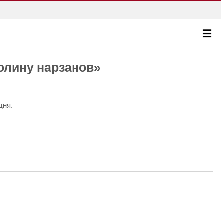
олину нарзанов»
дня.