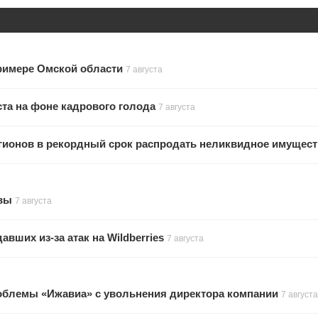
примере Омской области
7 августа
та на фоне кадрового голода
7 августа
гионов в рекордный срок распродать неликвидное имущес
увы
7 августа
ших из-за атак на Wildberries
7 августа
облемы «Ижавиа» с увольнения директора компании
7 августа