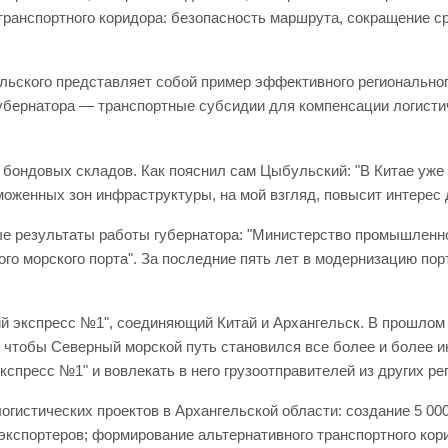
ранспортного коридора: безопасность маршрута, сокращение ср
льского представляет собой пример эффективного региональног
убернатора — транспортные субсидии для компенсации логистич
бондовых складов. Как пояснил сам Цыбульский: "В Китае уже 
аможенных зон инфраструктуры, на мой взгляд, повысит интерес 
е результаты работы губернатора: "Министерство промышленно
ого морского порта". За последние пять лет в модернизацию по
кий экспресс №1", соединяющий Китай и Архангельск. В прошло
о, чтобы Северный морской путь становился все более и более
пресс №1" и вовлекать в него грузоотправителей из других ре
истических проектов в Архангельской области: создание 5 000 
 экспортеров; формирование альтернативного транспортного кор