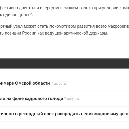
ктивно двигаться вперёд мы сможем только при условии компле
к единое целое".
ртный узел может стать локомотивом развития всего макрореги
ить позиции России как ведущей арктической державы.
примере Омской области
7 августа
та на фоне кадрового голода
7 августа
гионов в рекордный срок распродать неликвидное имущес