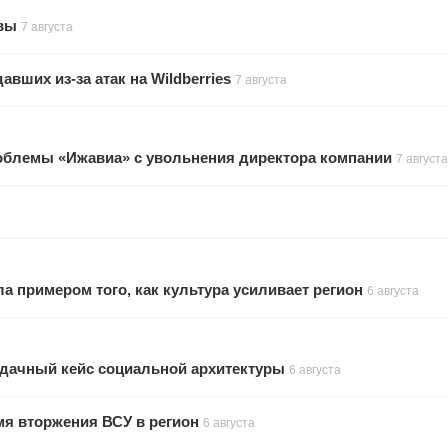
увы
7 августа
ших из-за атак на Wildberries
7 августа
облемы «Ижавиа» с увольнения директора компании
7 августа
а примером того, как культура усиливает регион
6 августа
удачный кейс социальной архитектуры
6 августа
мя вторжения ВСУ в регион
6 августа