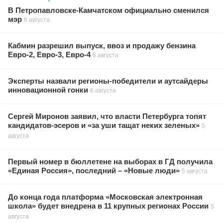
В Петропавловске-Камчатском официально сменился
мэр
6 августа
Кабмин разрешил выпуск, ввоз и продажу бензина
Евро-2, Евро-3, Евро-4
6 августа
Эксперты назвали регионы-победители и аутсайдеры
инновационной гонки
6 августа
Сергей Миронов заявил, что власти Петербурга топят
кандидатов-эсеров и «за уши тащат неких зеленых»
5
августа
Первый номер в бюллетене на выборах в ГД получила
«Единая Россия», последний – «Новые люди»
5 августа
До конца года платформа «Московская электронная
школа» будет внедрена в 11 крупных регионах России
5
августа