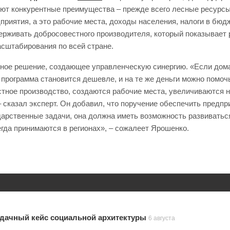
зуют конкурентные преимущества – прежде всего лесные ресурс
риятия, а это рабочие места, доходы населения, налоги в бюд
рживать добросовестного производителя, который показывает р
асштабирования по всей стране.
отное решение, создающее управленческую синергию. «Если дом
 – программа становится дешевле, и на те же деньги можно пом
стное производство, создаются рабочие места, увеличиваются 
 сказал эксперт. Он добавил, что поручение обеспечить предп
дарственные задачи, она должна иметь возможность развиватьс
гда принимаются в регионах», – сожалеет Ярошенко.
удачный кейс социальной архитектуры
6 августа