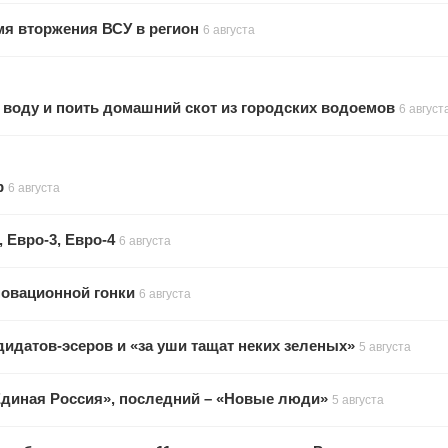
мя вторжения ВСУ в регион
6 августа
 воду и поить домашний скот из городских водоемов
6 август
р
6 августа
 Евро-3, Евро-4
6 августа
новационной гонки
6 августа
дидатов-эсеров и «за уши тащат неких зеленых»
5 августа
Единая Россия», последний – «Новые люди»
5 августа