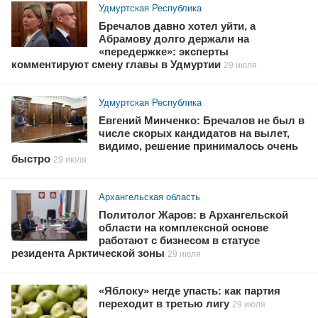
Удмуртская Республика
Бречалов давно хотел уйти, а
Абрамову долго держали на
«передержке»: эксперты
комментируют смену главы в Удмуртии
29 июля
Удмуртская Республика
Евгений Минченко: Бречалов не был в
числе скорых кандидатов на вылет,
видимо, решение принималось очень
быстро
29 июля
Архангельская область
Политолог Жаров: в Архангельской
области на комплексной основе
работают с бизнесом в статусе
резидента Арктической зоны
29 июля
«Яблоку» негде упасть: как партия
переходит в третью лигу
29 июля