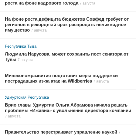
роста на фоне кадрового голода
7 августа
На фоне роста дефицита бюджетов Совфед требует от
регионов в рекордный срок распродать неликвидное
имущество
7 августа
Республика Тыва
Людмила Нарусова, может сохранить пост сенатора от
Тувы
7 августа
Минэкономразвития подготовит меры поддержки
пострадавших из-за атак на Wildberries
7 августа
Удмуртская Республика
Врио главы Удмуртии Ольга Абрамова начала решать
проблемы «Ижавиа» с увольнения директора компании
7 августа
Правительство перестраивает управление наукой
7