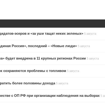
дидатов-эсеров и «за уши тащат неких зеленых»
5 августа
Единая Россия», последний – «Новые люди»
5 августа
а» будет внедрена в 11 крупных регионах России
5 августа
ок сохраняются проблемы с топливом
5 августа
 тратить более половины дохода
5 августа
честве с ОП РФ при организации наблюдения на выборах
5 а