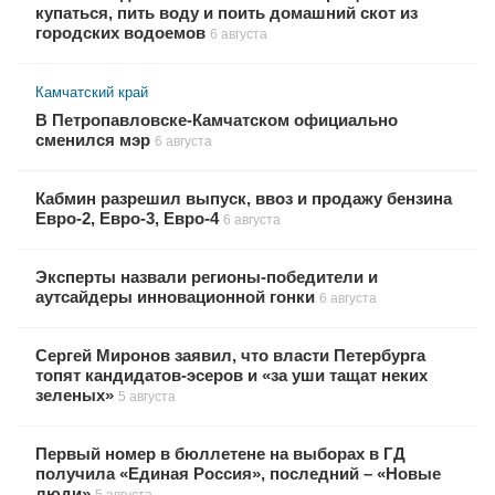
купаться, пить воду и поить домашний скот из
городских водоемов
6 августа
Камчатский край
В Петропавловске-Камчатском официально
сменился мэр
6 августа
Кабмин разрешил выпуск, ввоз и продажу бензина
Евро-2, Евро-3, Евро-4
6 августа
Эксперты назвали регионы-победители и
аутсайдеры инновационной гонки
6 августа
Сергей Миронов заявил, что власти Петербурга
топят кандидатов-эсеров и «за уши тащат неких
зеленых»
5 августа
Первый номер в бюллетене на выборах в ГД
получила «Единая Россия», последний – «Новые
люди»