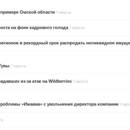
а примере Омской области
7 августа
оста на фоне кадрового голода
7 августа
регионов в рекордный срок распродать неликвидное имуще
 Тувы
7 августа
авших из-за атак на Wildberries
7 августа
проблемы «Ижавиа» с увольнения директора компании
7 авгу
та