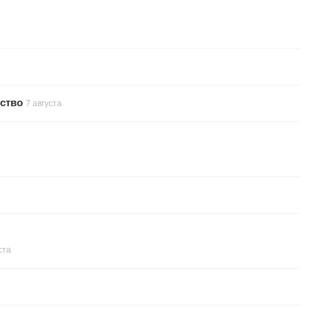
ство
7 августа
ста