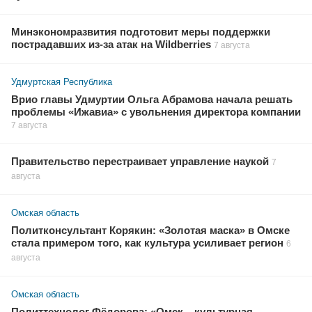
Минэкономразвития подготовит меры поддержки
пострадавших из-за атак на Wildberries
7 августа
Удмуртская Республика
Врио главы Удмуртии Ольга Абрамова начала решать
проблемы «Ижавиа» с увольнения директора компании
7 августа
Правительство перестраивает управление наукой
7
августа
Омская область
Политконсультант Корякин: «Золотая маска» в Омске
стала примером того, как культура усиливает регион
6
августа
Омская область
Политтехнолог Фёдорова: «Омск – культурная