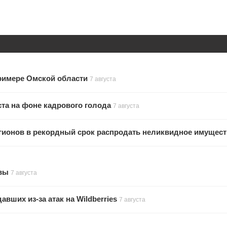
примере Омской области
7 августа
та на фоне кадрового голода
7 августа
гионов в рекордный срок распродать неликвидное имущес
увы
7 августа
ших из-за атак на Wildberries
7 августа