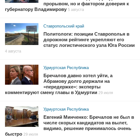
прорывом, но и фактором доверия к
губернатору Владимирову
5 августа
Ставропольский край
Политологи: позиции Ставрополья в
дорожном рейтинге укрепляют его
статус логистического узла Юга России
4 августа
Удмуртская Республика
Бречалов давно хотел уйти, а
Абрамову долго держали на
«передержке»: эксперты
комментируют смену главы в Удмуртии
29 июля
Удмуртская Республика
Евгений Минченко: Бречалов не был в
числе скорых кандидатов на вылет,
видимо, решение принималось очень
быстро
29 июля