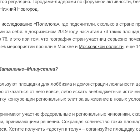
тся регулярно. Городами-лидерами по форумной активности, б
Нижний Новгород
.
 исследование «Полилога»
, где подсчитали, сколько в стране
ами за себя: в докризисном 2019 году насчитали 73 таких площад
но 76, и это при том, что география стран-участниц серьезно п
 76% мероприятий прошли в Москве и
Московской области
, еще 1
а Матвиенко–Мишустина?
пользуют площадки для лоббизма и демонстрации лояльности цен
о отказаться от него вовсе, либо искать внебюджетные источн
тку конкуренции региональных элит за выживание в новых усло
принимают участие федеральные и региональные чиновники, ска
и, принимающими решения. Сокращая количество таких площадо
еса.
Хотите получить «доступ к телу» – организуйте площадку с