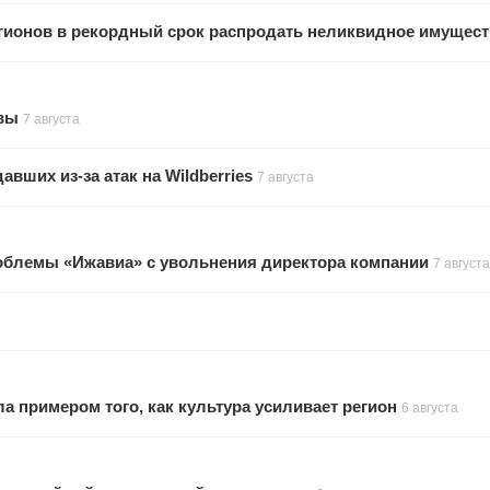
гионов в рекордный срок распродать неликвидное имущес
увы
7 августа
ших из-за атак на Wildberries
7 августа
облемы «Ижавиа» с увольнения директора компании
7 августа
а примером того, как культура усиливает регион
6 августа