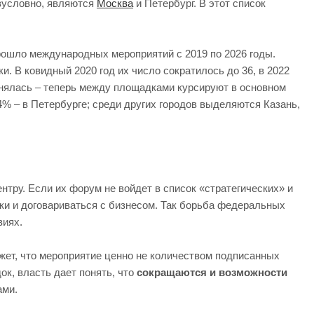
езусловно, являются
Москва
и Петербург. В этот список
 прошло международных мероприятий с 2019 по 2026 годы.
ки. В ковидный 2020 год их число сократилось до 36, в 2022
оменялась – теперь между площадками курсируют в основном
4% – в Петербурге; среди других городов выделяются Казань,
тру. Если их форум не войдет в список «стратегических» и
ики и договариваться с бизнесом. Так борьба федеральных
виях.
жет, что мероприятие ценно не количеством подписанных
к, власть дает понять, что
сокращаются и возможности
ами.