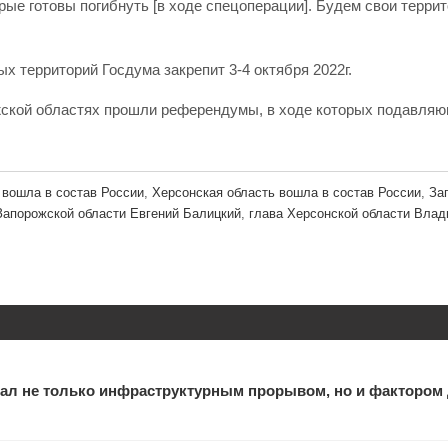
ые готовы погибнуть [в ходе спецоперации]. Будем свои террит
х территорий Госдума закрепит 3-4 октября 2022г.
рожской областях прошли референдумы, в ходе которых подавл
вошла в состав России
,
Херсонская область вошла в состав России
,
За
Запорожской области Евгений Балицкий
,
глава Херсонской области Вла
ал не только инфраструктурным прорывом, но и фактором