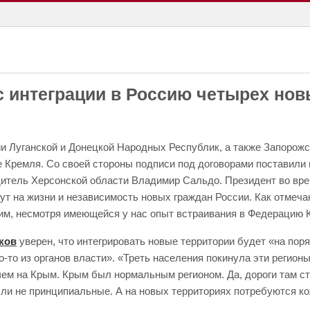
с интеграции в Россию четырех нов
 Луганской и Донецкой Народных Республик, а также Запорожск
ле Кремля. Со своей стороны подписи под договорами поставил
итель Херсонской области Владимир Сальдо. Президент во врем
нут на жизни и независимость новых граждан России. Как отмеч
ким, несмотря имеющейся у нас опыт встраивания в Федерацию 
ков
уверен, что интегрировать новые территории будет «на пор
-то из органов власти». «Треть населения покинула эти регион
 чем на Крым. Крым был нормальным регионом. Да, дороги там ст
ли не принципиальные. А на новых территориях потребуются ко