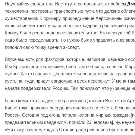
Научный руководитель Института региональных проблем
Дм
технологии, построены транспортные пути, что должно облег
существования. К примеру, присоединение Херсонщины означае
включение местных управленческих кадров в российские ре
Крыму было революционное правительство. Его верхушкой бы
надо было переделывать, но нужно было управлять анклавом,
пояснил свою точку зрения эксперт.
Впрочем, есть ряд факторов, которые, напротив, серьезно о
Мы Крым взяли тепленьким, боев там не было, а сейчас Мариу
нужны. А это означает дополнительное давление на транспор
пустыня, туда придут свидомые и всех перережут. У меня там
начала поддерживали Россию. Там понимают, что украинцы не
Глава комитета Госдумы по развитию Дальнего Востока и Ар
Киеве тоже проходят заседания силовиков и совета безопасн
России. Сегодня под огонь попала колонна мирных граждан [
предварительным сведениям, погибли 23 человека], ну, неуж
«Ни шагу назад!», когда в Сталинграде решалось быть или н