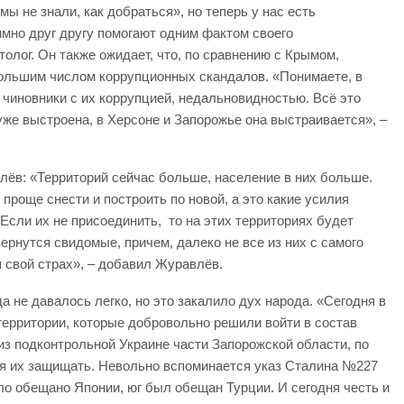
мы не знали, как добраться», но теперь у нас есть
имно друг другу помогают одним фактом своего
олог. Он также ожидает, что, по сравнению с Крымом,
большим числом коррупционных скандалов. «Понимаете, в
чиновники с их коррупцией, недальновидностью. Всё это
уже выстроена, в Херсоне и Запорожье она выстраивается», –
лёв: «Территорий сейчас больше, население в них больше.
проще снести и построить по новой, а это какие усилия
Если их не присоединить, то на этих территориях будет
ернутся свидомые, причем, далеко не все из них с самого
 свой страх», – добавил Журавлёв.
а не давалось легко, но это закалило дух народа. «Сегодня в
территории, которые добровольно решили войти в состав
из подконтрольной Украине части Запорожской области, по
тся их защищать. Невольно вспоминается указ Сталина №227
ло обещано Японии, юг был обещан Турции. И сегодня честь и