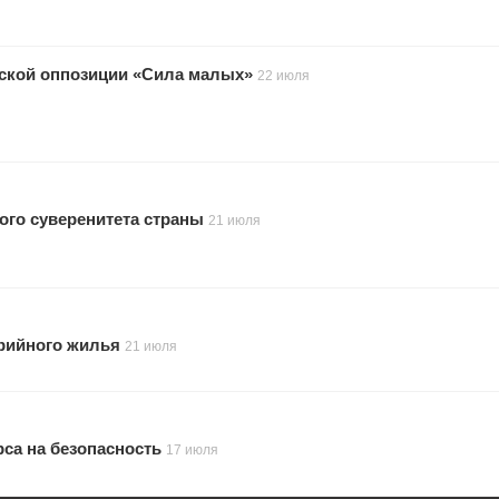
тской оппозиции «Сила малых»
22 июля
ого суверенитета страны
21 июля
рийного жилья
21 июля
са на безопасность
17 июля