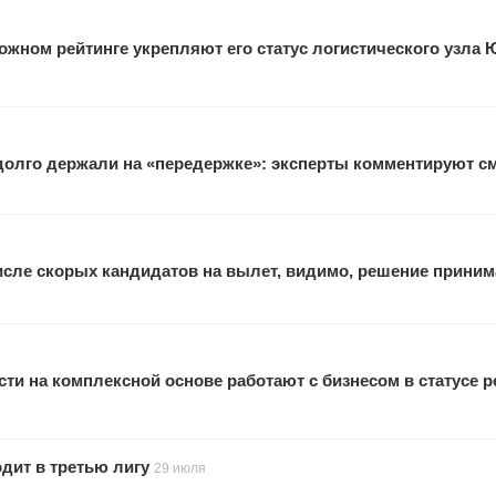
жном рейтинге укрепляют его статус логистического узла 
 долго держали на «передержке»: эксперты комментируют с
исле скорых кандидатов на вылет, видимо, решение прини
ти на комплексной основе работают с бизнесом в статусе 
одит в третью лигу
29 июля