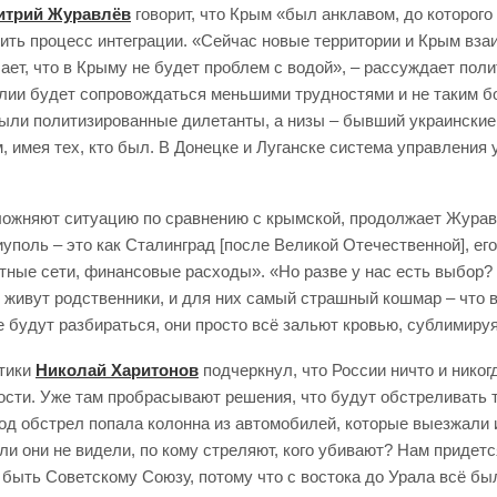
итрий Журавлёв
говорит, что Крым «был анклавом, до которого 
чить процесс интеграции. «Сейчас новые территории и Крым вза
т, что в Крыму не будет проблем с водой», – рассуждает полит
алии будет сопровождаться меньшими трудностями и не таким 
ли политизированные дилетанты, а низы – бывший украинские 
 имея тех, кто был. В Донецке и Луганске система управления 
сложняют ситуацию по сравнению с крымской, продолжает Журав
поль – это как Сталинград [после Великой Отечественной], его 
тные сети, финансовые расходы». «Но разве у нас есть выбор? 
 живут родственники, и для них самый страшный кошмар – что в
 будут разбираться, они просто всё зальют кровью, сублимируя
ктики
Николай Харитонов
подчеркнул, что России ничто и никогд
ости. Уже там пробрасывают решения, что будут обстреливать 
под обстрел попала колонна из автомобилей, которые выезжали 
ели они не видели, по кому стреляют, кого убивают? Нам приде
е быть Советскому Союзу, потому что с востока до Урала всё бы