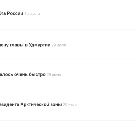
Юга России
4 августа
мену главы в Удмуртии
29 июля
малось очень быстро
29 июля
резидента Арктической зоны
29 июля