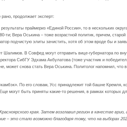
 рано, продолжает эксперт:
 результаты праймериз «Единой России», то в нескольких округ
0-ти; Вера Оськина – тоже возрастной политик, причем, старой
натор подчистую элиты зачистить, хотя об этом вроде бы и заяв
ет Шалимов. В Совфед могут отправить вице-губернатора по вну
, ректора СибГУ Эдхама Акбулатова (тоже участник и победител
е, может снова стать Вера Оськина. Политолог напомнил, что в
камбэк». По его словам, Усс принадлежит той башне Кремля, к
«Еще могут быть приняты какие-то решения, в рамках которых д
Красноярского края. Затем возглавил регион в качестве врио, 
ние – это стало возможно благодаря тому, что на выборах 202