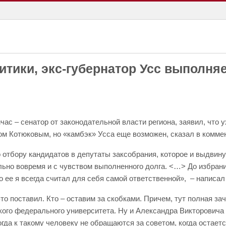
итики, экс-губернатор Усс выполняе
ейчас – сенатор от законодательной власти региона, заявил, что
м Котюковым, но «камбэк» Усса еще возможен, сказал в комме
о отбору кандидатов в депутаты заксобрания, которое и выдвин
льно вовремя и с чувством выполненного долга. <…> До избрани
ее я всегда считал для себя самой ответственной», – написал 
о поставил. Кто – оставим за скобками. Причем, тут полная зач
ского федерального университета. Ну и Александра Викторовича
да к такому человеку не обращаются за советом, когда остается