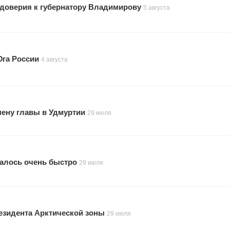
 доверия к губернатору Владимирову
5 августа
Юга России
4 августа
мену главы в Удмуртии
29 июля
малось очень быстро
29 июля
резидента Арктической зоны
29 июля