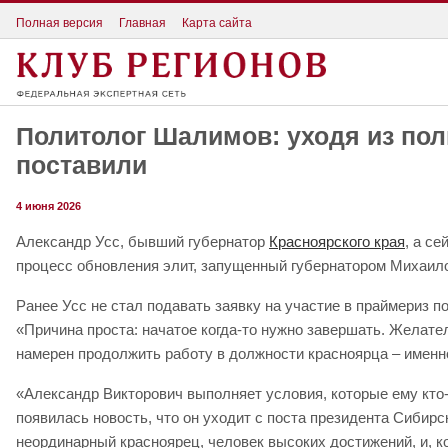
Полная версия
Главная
Карта сайта
Политолог Шалимов: уходя из пол
поставили
4 июня 2026
Александр Усс, бывший губернатор
Красноярского края
, а с
процесс обновления элит, запущенный губернатором Михаило
Ранее Усс не стал подавать заявку на участие в праймериз п
«Причина проста: начатое когда-то нужно завершать. Желате
намерен продолжить работу в должности красноярца – именно 
«Александр Викторович выполняет условия, которые ему кто-т
появилась новость, что он уходит с поста президента Сибир
неординарный красноярец, человек высоких достижений, и, ког