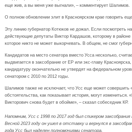
еще жив, а вы меня уже выгнали», – комментирует Шалимов.
О полном обновлении элит в Красноярском крае говорить еще
Эту линию губернатор Котюков не дожал. Если посмотреть на
действующие депутаты Виктор Кардашов, которому в районе 8
которое никто не может выкорчевать. В общем, не смог губер
Кандидатов на место сенатора вместо Усса несколько, счита
выдвигается в заксобрание от ЕР или экс-главу Красноярска
кандидатуру окончательно не утвердят на федеральном уровн
сенатором с 2010 по 2012 годы.
Шалимов также не исключает, что Усс еще может совершить «
обстоятельства, как показывает история, могут измениться. 
Викторович снова будет в обойме», – сказал собеседник КР.
Напомним, Усс с 1998 по 2017 год был спикером заксобрания 
Весной 2023 году он ушел в отставку и вернулся в заксобра
года Усс был наделен полномочиями сенатора.