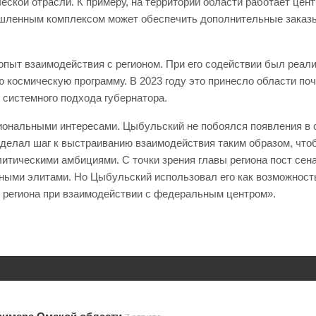
ской отрасли. К примеру, на территории области работает цен
шленным комплексом может обеспечить дополнительные заказы 
опыт взаимодействия с регионом. При его содействии был реал
космическую программу. В 2023 году это принесло области поч
системного подхода губернатора.
ональными интересами. Цыбульский не побоялся появления в с
сделал шаг к выстраиванию взаимодействия таким образом, что
итическими амбициями. С точки зрения главы региона пост сен
ными элитами. Но Цыбульский использовал его как возможность
ы региона при взаимодействии с федеральным центром».