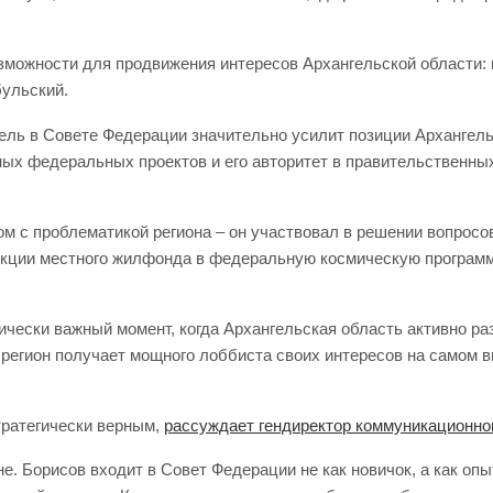
можности для продвижения интересов Архангельской области: в
бульский.
тель в Совете Федерации значительно усилит позиции Архангел
ных федеральных проектов и его авторитет в правительственны
ком с проблематикой региона – он участвовал в решении вопрос
кции местного жилфонда в федеральную космическую программу.
ически важный момент, когда Архангельская область активно р
регион получает мощного лоббиста своих интересов на самом 
тратегически верным,
рассуждает гендиректор коммуникационно
е. Борисов входит в Совет Федерации не как новичок, а как о