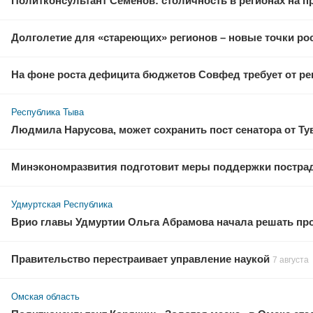
Политконсультант Семёнов: столичность в регионах на 
Долголетие для «стареющих» регионов – новые точки рос
На фоне роста дефицита бюджетов Совфед требует от ре
Республика Тыва
Людмила Нарусова, может сохранить пост сенатора от Т
Минэкономразвития подготовит меры поддержки пострадав
Удмуртская Республика
Врио главы Удмуртии Ольга Абрамова начала решать пр
Правительство перестраивает управление наукой
7 августа
Омская область