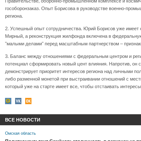
Правительстве, оборонно-промышленном комплексе и космиче
гособоронзаказ. Опыт Борисова в руководстве военно-промы
региона.
2. Успешный опыт сотрудничества. Юрий Борисов уже имеет 
Мирный, а реконструкция жилфонда включена в федеральную 
"малыми делами" перед масштабным партнерством – признак 
3. Баланс между отношениями с федеральным центром и реги
потенциал сформировать новый цент влияния. Напротив, он 
демонстрирует приоритет интересов региона над личными пол
либо разменной монетой при выстраивании отношений с мест
который уже на старте имеет все, чтобы отстаивать интерес
ВСЕ НОВОСТИ
Омская область