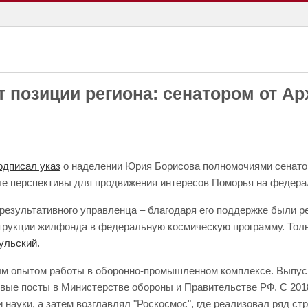
 позиции региона: сенатором от Ар
одписал указ
о наделении Юрия Борисова полномочиями сенатор
ые перспективы для продвижения интересов Поморья на федера
 результативного управленца – благодаря его поддержке были 
рукции жилфонда в федеральную космическую программу. Только
ульский.
м опытом работы в оборонно-промышленном комплексе. Выпуск
вые посты в Министерстве обороны и Правительстве РФ. С 201
 науки, а затем возглавлял "Роскосмос", где реализовал ряд с