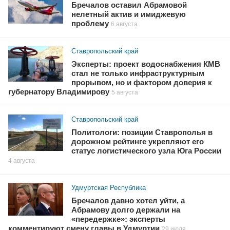
Бречалов оставил Абрамовой
нелетный актив и имиджевую
проблему
6 августа
Ставропольский край
Эксперты: проект водоснабжения КМВ
стал не только инфраструктурным
прорывом, но и фактором доверия к
губернатору Владимирову
5 августа
Ставропольский край
Политологи: позиции Ставрополья в
дорожном рейтинге укрепляют его
статус логистического узла Юга России
4 августа
Удмуртская Республика
Бречалов давно хотел уйти, а
Абрамову долго держали на
«передержке»: эксперты
комментируют смену главы в Удмуртии
29 июля