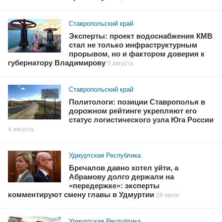
Ставропольский край
Эксперты: проект водоснабжения КМВ
стал не только инфраструктурным
прорывом, но и фактором доверия к
губернатору Владимирову
5 августа
Ставропольский край
Политологи: позиции Ставрополья в
дорожном рейтинге укрепляют его
статус логистического узла Юга России
4 августа
Удмуртская Республика
Бречалов давно хотел уйти, а
Абрамову долго держали на
«передержке»: эксперты
комментируют смену главы в Удмуртии
29 июля
Удмуртская Республика