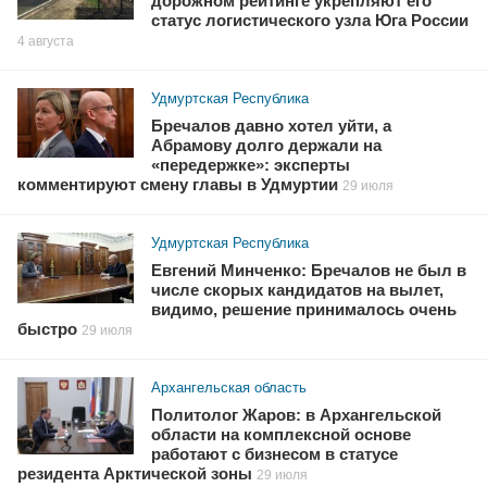
дорожном рейтинге укрепляют его
статус логистического узла Юга России
4 августа
Удмуртская Республика
Бречалов давно хотел уйти, а
Абрамову долго держали на
«передержке»: эксперты
комментируют смену главы в Удмуртии
29 июля
Удмуртская Республика
Евгений Минченко: Бречалов не был в
числе скорых кандидатов на вылет,
видимо, решение принималось очень
быстро
29 июля
Архангельская область
Политолог Жаров: в Архангельской
области на комплексной основе
работают с бизнесом в статусе
резидента Арктической зоны
29 июля