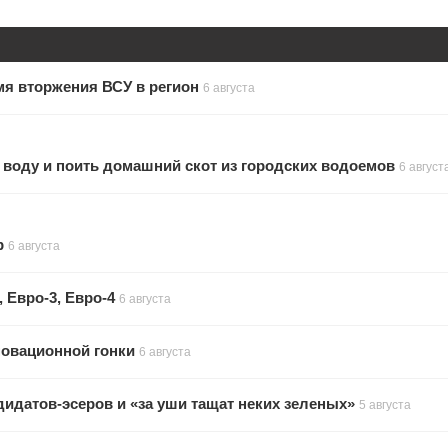
мя вторжения ВСУ в регион
6 августа
 воду и поить домашний скот из городских водоемов
6 август
р
6 августа
 Евро-3, Евро-4
6 августа
новационной гонки
6 августа
дидатов-эсеров и «за уши тащат неких зеленых»
5 августа