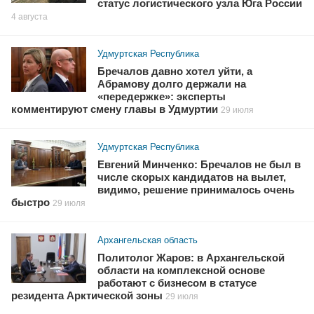
статус логистического узла Юга России
4 августа
Удмуртская Республика
Бречалов давно хотел уйти, а
Абрамову долго держали на
«передержке»: эксперты
комментируют смену главы в Удмуртии
29 июля
Удмуртская Республика
Евгений Минченко: Бречалов не был в
числе скорых кандидатов на вылет,
видимо, решение принималось очень
быстро
29 июля
Архангельская область
Политолог Жаров: в Архангельской
области на комплексной основе
работают с бизнесом в статусе
резидента Арктической зоны
29 июля