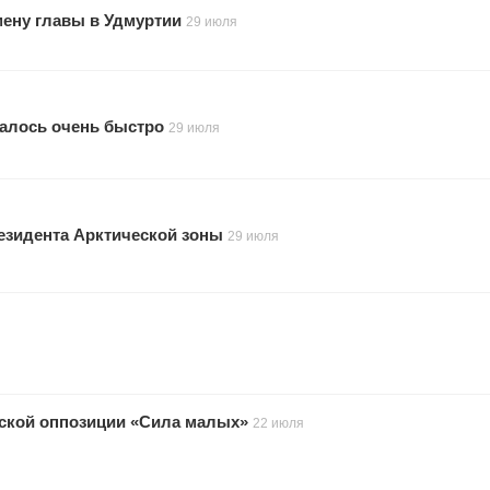
мену главы в Удмуртии
29 июля
малось очень быстро
29 июля
резидента Арктической зоны
29 июля
тской оппозиции «Сила малых»
22 июля