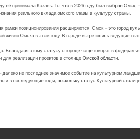
у её принимала Казань. То, что в 2026 году был выбран Омск, 
изнания реального вклада омского главы в культуру страны.
я рамки позиционирования расширяются. Омск – это город культ
й жизни Омска в этом году. В городе встретились ведущие теа
а. Благодаря этому статусу о городе чаще говорят в федераль
и для реализации проектов в столице
Омской области
.
– далеко не последнее значимое событие на культурном ландша
, но и в последующие годы, поскольку статус Культурной столиц