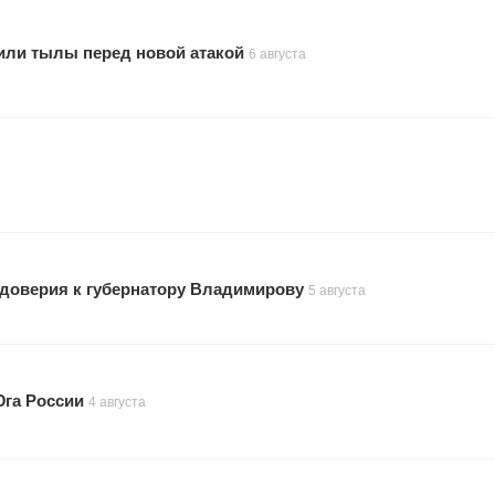
или тылы перед новой атакой
6 августа
 доверия к губернатору Владимирову
5 августа
Юга России
4 августа