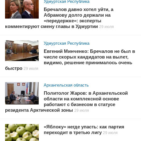
Удмуртская Республика
Бречалов давно хотел уйти, а
Абрамову долго держали на
«передержке»: эксперты
комментируют смену главы в Удмуртии
29 июля
Удмуртская Республика
Евгений Минченко: Бречалов не был в
числе скорых кандидатов на вылет,
видимо, решение принималось очень
быстро
29 июля
Архангельская область
Политолог Жаров: в Архангельской
области на комплексной основе
работают с бизнесом в статусе
резидента Арктической зоны
29 июля
«Яблоку» негде упасть: как партия
переходит в третью лигу
29 июля