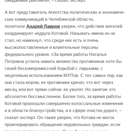
ожидаемые рейтинги», – сказал эксперт.
А вот представитель Агент­ства по­ли­ти­ческих и эко­но­ми­че­
ских ком­му­ни­ка­ций в Челябинской области,
политолог
Андрей Лавров
уверен, что действия жителей
координируют недруги Котовой. Называть имена он не
стал, но намекнул, что среди них есть и очень
высокопоставленные и влиятельные персоны
федерального уровня. «За время работы Наталья
Петровна успела нажить множество противников хотя бы
своей бескомпромиссной борьбой с ларьками, с
нецелевым использованием МУПов. С тех самых пор, как
она стала мэром, ее противники кричат, что вот через
месяц или вот прямо сейчас ее уволят. Но занятие это
абсолютно бессмысленное. Более того, за время работы
Котовой произошли совершенно колоссальные изменения
и в области благоустройства, и в сфере очистки дорог», –
сказал эксперт. Он также уверен, что Котова не могла
проигнорировать обращения недовольных граждан, если