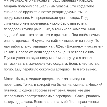
– Я не знаю, что написано в представлении к награде.
Медаль получил специальным указом. Это когда тебе
сначала её вручают, а потом уходят документы на
представление. Но предполагаю два эпизода. Под
сильным огнём противника нужно было вывести с
передовой группу раненных, в том числе комбата. Моя
задача была – встретить их и прикрыть. Под огнём ночью
они потерялись. Я сумел их найти и вывести на тропу. По
нам работала «стодвадцатка», 82-я, «Василёк», «кассетки»
крыли. Справа от меня задело бойца. Я остался с ним.
Группа ушла по заданному мной маршруту, а я начал
вытаскивать тяжелораненого солдата. Боец, к несчастью,
погиб. Ему перебило осколком артерию. Но я его вынес.
Может быть, к медали представили за эпизод на
переправе. Точка, в которой мы были, напоминала Невский
пятачок. С одной стороны течёт река, через неё две
непрерывно простреливаемые переправы. Связь рвалась
каждые два часа. Восстанавливать её было практически