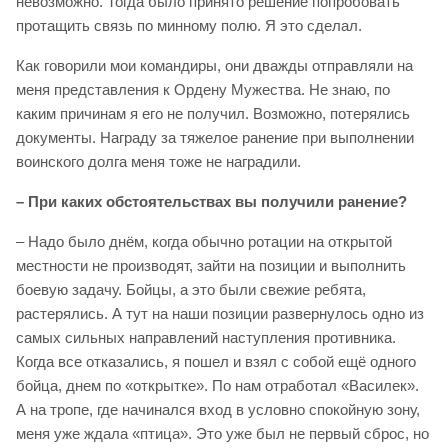
невозможно. Тогда было принято решение попробовать
протащить связь по минному полю. Я это сделал.
Как говорили мои командиры, они дважды отправляли на
меня представления к Ордену Мужества. Не знаю, по
каким причинам я его не получил. Возможно, потерялись
документы. Награду за тяжелое ранение при выполнении
воинского долга меня тоже не наградили.
– При каких обстоятельствах вы получили ранение?
– Надо было днём, когда обычно ротации на открытой
местности не производят, зайти на позиции и выполнить
боевую задачу. Бойцы, а это были свежие ребята,
растерялись. А тут на наши позиции развернулось одно из
самых сильных направлений наступления противника.
Когда все отказались, я пошел и взял с собой ещё одного
бойца, днем по «открытке». По нам отработал «Василек».
А на тропе, где начинался вход в условно спокойную зону,
меня уже ждала «птица». Это уже был не первый сброс, но