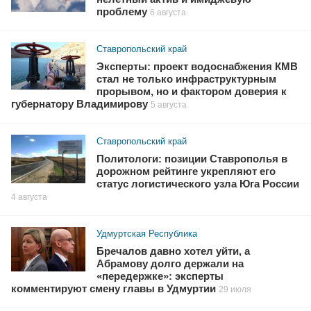
проблему
6 августа
Ставропольский край
Эксперты: проект водоснабжения КМВ
стал не только инфраструктурным
прорывом, но и фактором доверия к
губернатору Владимирову
5 августа
Ставропольский край
Политологи: позиции Ставрополья в
дорожном рейтинге укрепляют его
статус логистического узла Юга России
4 августа
Удмуртская Республика
Бречалов давно хотел уйти, а
Абрамову долго держали на
«передержке»: эксперты
комментируют смену главы в Удмуртии
29 июля