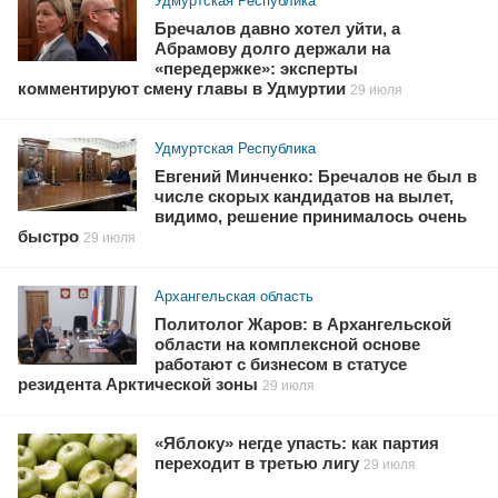
Удмуртская Республика
Бречалов давно хотел уйти, а
Абрамову долго держали на
«передержке»: эксперты
комментируют смену главы в Удмуртии
29 июля
Удмуртская Республика
Евгений Минченко: Бречалов не был в
числе скорых кандидатов на вылет,
видимо, решение принималось очень
быстро
29 июля
Архангельская область
Политолог Жаров: в Архангельской
области на комплексной основе
работают с бизнесом в статусе
резидента Арктической зоны
29 июля
«Яблоку» негде упасть: как партия
переходит в третью лигу
29 июля