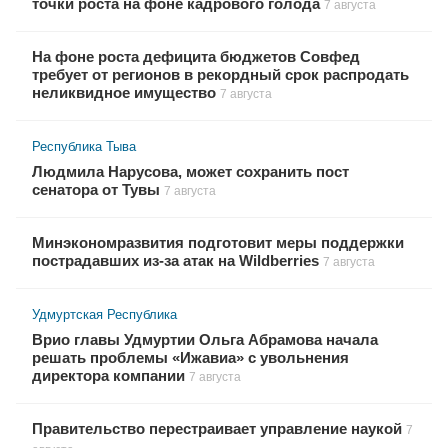
точки роста на фоне кадрового голода
7 августа
На фоне роста дефицита бюджетов Совфед
требует от регионов в рекордный срок распродать
неликвидное имущество
7 августа
Республика Тыва
Людмила Нарусова, может сохранить пост
сенатора от Тувы
7 августа
Минэкономразвития подготовит меры поддержки
пострадавших из-за атак на Wildberries
7 августа
Удмуртская Республика
Врио главы Удмуртии Ольга Абрамова начала
решать проблемы «Ижавиа» с увольнения
директора компании
7 августа
Правительство перестраивает управление наукой
7