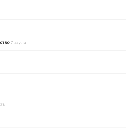
ство
7 августа
ста