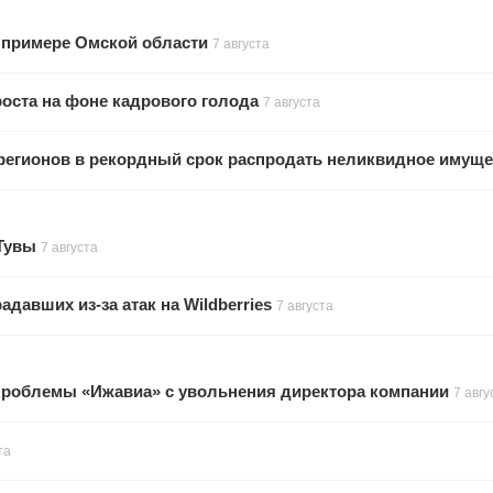
а примере Омской области
7 августа
оста на фоне кадрового голода
7 августа
регионов в рекордный срок распродать неликвидное имуще
 Тувы
7 августа
авших из-за атак на Wildberries
7 августа
проблемы «Ижавиа» с увольнения директора компании
7 авгу
та