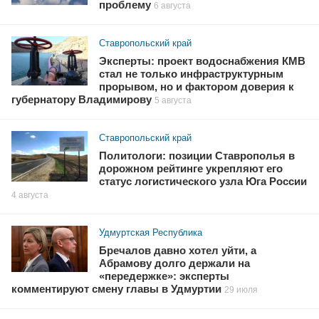
проблему
6 августа
Ставропольский край
Эксперты: проект водоснабжения КМВ
стал не только инфраструктурным
прорывом, но и фактором доверия к
губернатору Владимирову
5 августа
Ставропольский край
Политологи: позиции Ставрополья в
дорожном рейтинге укрепляют его
статус логистического узла Юга России
4 августа
Удмуртская Республика
Бречалов давно хотел уйти, а
Абрамову долго держали на
«передержке»: эксперты
комментируют смену главы в Удмуртии
29 июля