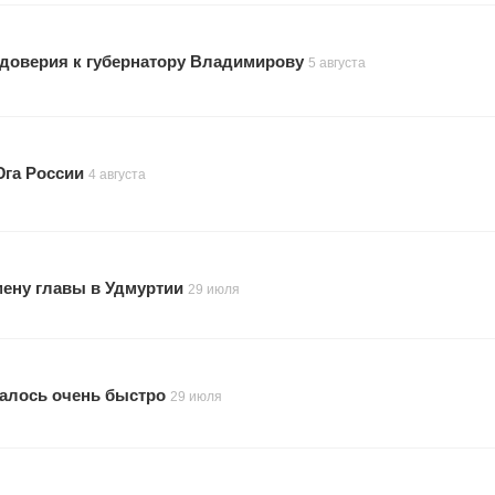
 доверия к губернатору Владимирову
5 августа
Юга России
4 августа
мену главы в Удмуртии
29 июля
малось очень быстро
29 июля