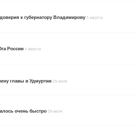
 доверия к губернатору Владимирову
5 августа
Юга России
4 августа
мену главы в Удмуртии
29 июля
малось очень быстро
29 июля