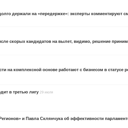
 долго держали на «передержке»: эксперты комментируют с
исле скорых кандидатов на вылет, видимо, решение прини
ти на комплексной основе работают с бизнесом в статусе 
одит в третью лигу
29 июля
Регионов» и Павла Склянчука об эффективности парламен