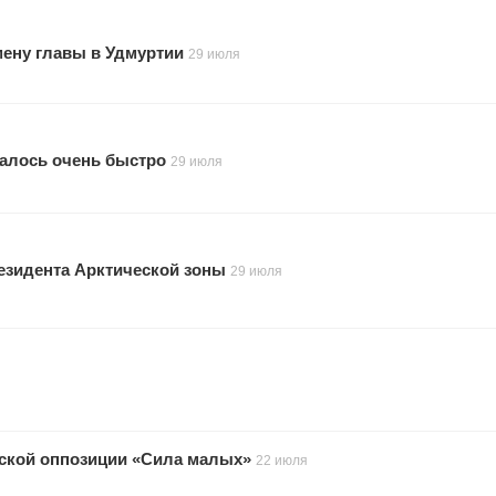
мену главы в Удмуртии
29 июля
малось очень быстро
29 июля
резидента Арктической зоны
29 июля
тской оппозиции «Сила малых»
22 июля