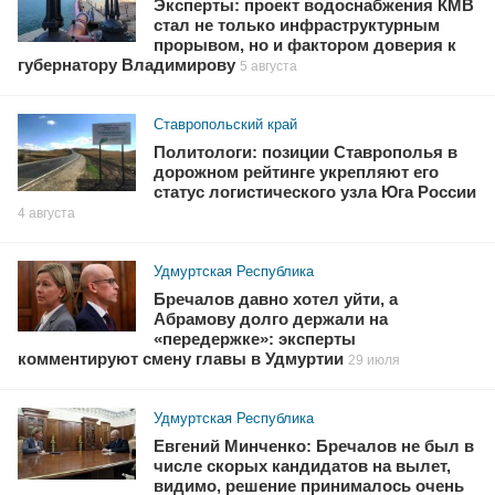
Эксперты: проект водоснабжения КМВ
стал не только инфраструктурным
прорывом, но и фактором доверия к
губернатору Владимирову
5 августа
Ставропольский край
Политологи: позиции Ставрополья в
дорожном рейтинге укрепляют его
статус логистического узла Юга России
4 августа
Удмуртская Республика
Бречалов давно хотел уйти, а
Абрамову долго держали на
«передержке»: эксперты
комментируют смену главы в Удмуртии
29 июля
Удмуртская Республика
Евгений Минченко: Бречалов не был в
числе скорых кандидатов на вылет,
видимо, решение принималось очень