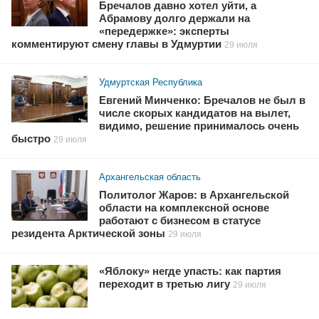
Бречалов давно хотел уйти, а
Абрамову долго держали на
«передержке»: эксперты
комментируют смену главы в Удмуртии
29 июля
Удмуртская Республика
Евгений Минченко: Бречалов не был в
числе скорых кандидатов на вылет,
видимо, решение принималось очень
быстро
29 июля
Архангельская область
Политолог Жаров: в Архангельской
области на комплексной основе
работают с бизнесом в статусе
резидента Арктической зоны
29 июля
«Яблоку» негде упасть: как партия
переходит в третью лигу
29 июля