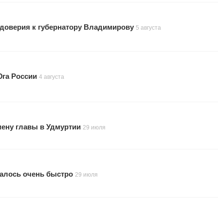
 доверия к губернатору Владимирову
5 августа
Юга России
4 августа
мену главы в Удмуртии
29 июля
малось очень быстро
29 июля