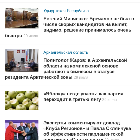
Удмуртская Республика
Евгений Минченко: Бречалов не был в
числе скорых кандидатов на вылет,
видимо, решение принималось очень
быстро
29 июля
Архангельская область
Политолог Жаров: в Архангельской
области на комплексной основе
работают с бизнесом в статусе
резидента Арктической зоны
29 июля
«Яблоку» негде упасть: как партия
переходит в третью лигу
29 июля
Эксперты комментируют доклад
«Клуба Регионов» и Павла Склянчука
об эффективности парламентской
оппозиции «Сила малых»
22 июля