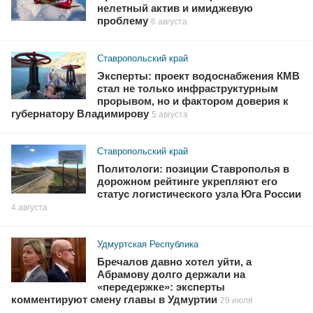
нелетный актив и имиджевую
проблему
6 августа
Ставропольский край
Эксперты: проект водоснабжения КМВ
стал не только инфраструктурным
прорывом, но и фактором доверия к
губернатору Владимирову
5 августа
Ставропольский край
Политологи: позиции Ставрополья в
дорожном рейтинге укрепляют его
статус логистического узла Юга России
4 августа
Удмуртская Республика
Бречалов давно хотел уйти, а
Абрамову долго держали на
«передержке»: эксперты
комментируют смену главы в Удмуртии
29 июля