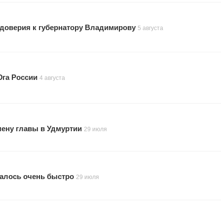
 доверия к губернатору Владимирову
5 августа
Юга России
4 августа
мену главы в Удмуртии
29 июля
малось очень быстро
29 июля