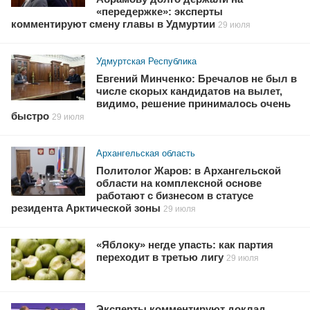
«передержке»: эксперты
комментируют смену главы в Удмуртии
29 июля
Удмуртская Республика
Евгений Минченко: Бречалов не был в
числе скорых кандидатов на вылет,
видимо, решение принималось очень
быстро
29 июля
Архангельская область
Политолог Жаров: в Архангельской
области на комплексной основе
работают с бизнесом в статусе
резидента Арктической зоны
29 июля
«Яблоку» негде упасть: как партия
переходит в третью лигу
29 июля
Эксперты комментируют доклад