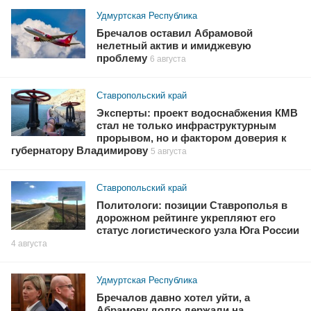
Удмуртская Республика
Бречалов оставил Абрамовой
нелетный актив и имиджевую
проблему
6 августа
Ставропольский край
Эксперты: проект водоснабжения КМВ
стал не только инфраструктурным
прорывом, но и фактором доверия к
губернатору Владимирову
5 августа
Ставропольский край
Политологи: позиции Ставрополья в
дорожном рейтинге укрепляют его
статус логистического узла Юга России
4 августа
Удмуртская Республика
Бречалов давно хотел уйти, а
Абрамову долго держали на