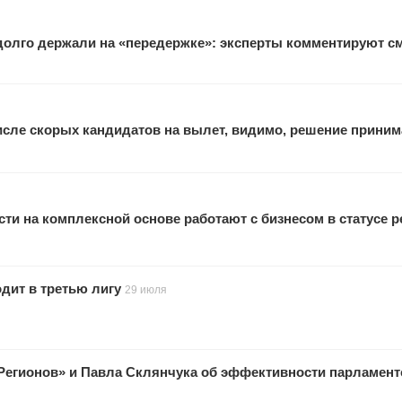
 долго держали на «передержке»: эксперты комментируют с
исле скорых кандидатов на вылет, видимо, решение прини
ти на комплексной основе работают с бизнесом в статусе 
одит в третью лигу
29 июля
Регионов» и Павла Склянчука об эффективности парламен