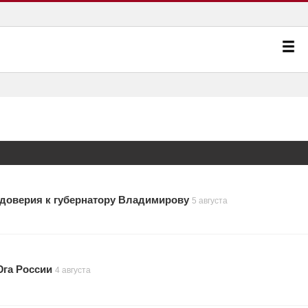
 доверия к губернатору Владимирову
5 августа
Юга России
4 августа