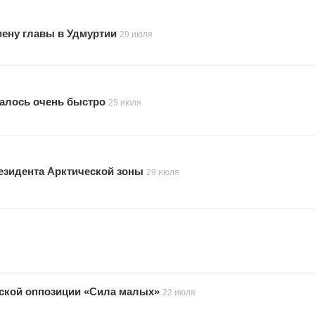
мену главы в Удмуртии
29 июля
малось очень быстро
29 июля
резидента Арктической зоны
29 июля
тской оппозиции «Сила малых»
22 июля