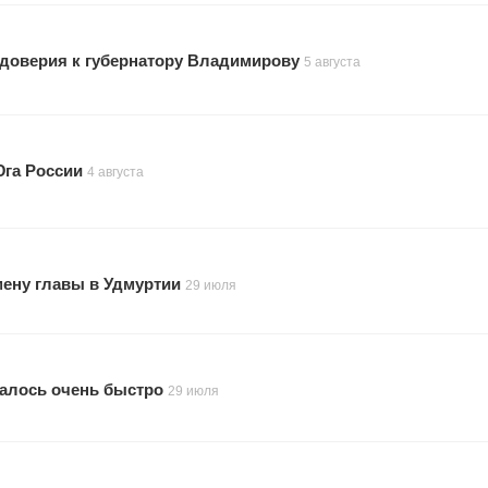
 доверия к губернатору Владимирову
5 августа
Юга России
4 августа
мену главы в Удмуртии
29 июля
малось очень быстро
29 июля