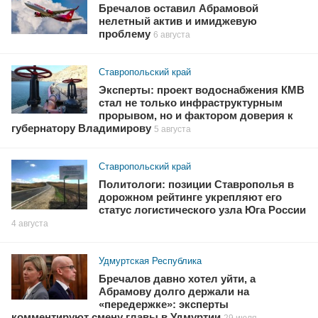
Бречалов оставил Абрамовой
нелетный актив и имиджевую
проблему
6 августа
Ставропольский край
Эксперты: проект водоснабжения КМВ
стал не только инфраструктурным
прорывом, но и фактором доверия к
губернатору Владимирову
5 августа
Ставропольский край
Политологи: позиции Ставрополья в
дорожном рейтинге укрепляют его
статус логистического узла Юга России
4 августа
Удмуртская Республика
Бречалов давно хотел уйти, а
Абрамову долго держали на
«передержке»: эксперты
комментируют смену главы в Удмуртии
29 июля