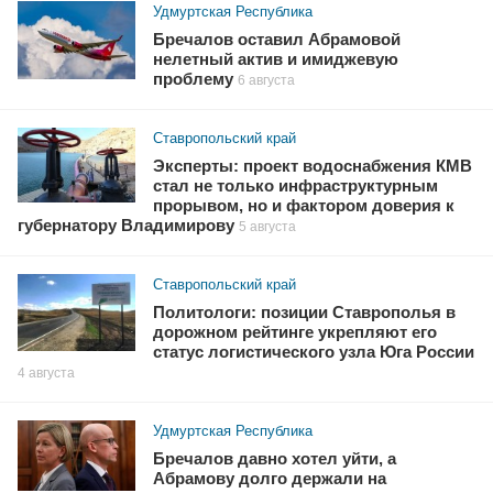
Удмуртская Республика
Бречалов оставил Абрамовой
нелетный актив и имиджевую
проблему
6 августа
Ставропольский край
Эксперты: проект водоснабжения КМВ
стал не только инфраструктурным
прорывом, но и фактором доверия к
губернатору Владимирову
5 августа
Ставропольский край
Политологи: позиции Ставрополья в
дорожном рейтинге укрепляют его
статус логистического узла Юга России
4 августа
Удмуртская Республика
Бречалов давно хотел уйти, а
Абрамову долго держали на