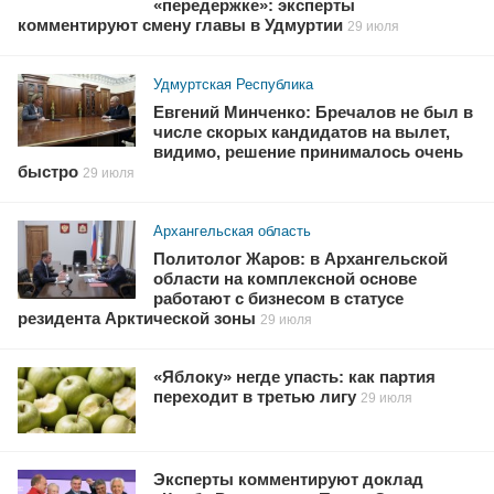
«передержке»: эксперты
комментируют смену главы в Удмуртии
29 июля
Удмуртская Республика
Евгений Минченко: Бречалов не был в
числе скорых кандидатов на вылет,
видимо, решение принималось очень
быстро
29 июля
Архангельская область
Политолог Жаров: в Архангельской
области на комплексной основе
работают с бизнесом в статусе
резидента Арктической зоны
29 июля
«Яблоку» негде упасть: как партия
переходит в третью лигу
29 июля
Эксперты комментируют доклад