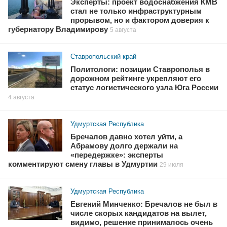
Эксперты: проект водоснабжения КМВ
стал не только инфраструктурным
прорывом, но и фактором доверия к
губернатору Владимирову
5 августа
Ставропольский край
Политологи: позиции Ставрополья в
дорожном рейтинге укрепляют его
статус логистического узла Юга России
4 августа
Удмуртская Республика
Бречалов давно хотел уйти, а
Абрамову долго держали на
«передержке»: эксперты
комментируют смену главы в Удмуртии
29 июля
Удмуртская Республика
Евгений Минченко: Бречалов не был в
числе скорых кандидатов на вылет,
видимо, решение принималось очень