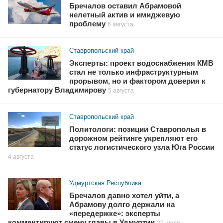
Бречалов оставил Абрамовой
нелетный актив и имиджевую
проблему
6 августа
Ставропольский край
Эксперты: проект водоснабжения КМВ
стал не только инфраструктурным
прорывом, но и фактором доверия к
губернатору Владимирову
5 августа
Ставропольский край
Политологи: позиции Ставрополья в
дорожном рейтинге укрепляют его
статус логистического узла Юга России
4 августа
Удмуртская Республика
Бречалов давно хотел уйти, а
Абрамову долго держали на
«передержке»: эксперты
комментируют смену главы в Удмуртии
29 июля