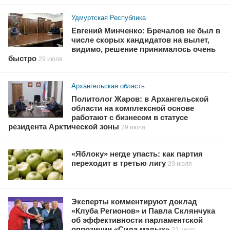
Удмуртская Республика
Евгений Минченко: Бречалов не был в
числе скорых кандидатов на вылет,
видимо, решение принималось очень
быстро
29 июля
Архангельская область
Политолог Жаров: в Архангельской
области на комплексной основе
работают с бизнесом в статусе
резидента Арктической зоны
29 июля
«Яблоку» негде упасть: как партия
переходит в третью лигу
29 июля
Эксперты комментируют доклад
«Клуба Регионов» и Павла Склянчука
об эффективности парламентской
оппозиции «Сила малых»
22 июля