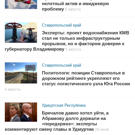
нелетный актив и имиджевую
проблему
6 августа
Ставропольский край
Эксперты: проект водоснабжения КМВ
стал не только инфраструктурным
прорывом, но и фактором доверия к
губернатору Владимирову
5 августа
Ставропольский край
Политологи: позиции Ставрополья в
дорожном рейтинге укрепляют его
статус логистического узла Юга России
4 августа
Удмуртская Республика
Бречалов давно хотел уйти, а
Абрамову долго держали на
«передержке»: эксперты
комментируют смену главы в Удмуртии
29 июля