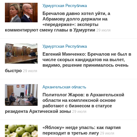
Удмуртская Республика
Бречалов давно хотел уйти, а
Абрамову долго держали на
«передержке»: эксперты
комментируют смену главы в Удмуртии
29 июля
Удмуртская Республика
Евгений Минченко: Бречалов не был в
числе скорых кандидатов на вылет,
видимо, решение принималось очень
быстро
29 июля
Архангельская область
Политолог Жаров: в Архангельской
области на комплексной основе
работают с бизнесом в статусе
резидента Арктической зоны
29 июля
«Яблоку» негде упасть: как партия
переходит в третью лигу
29 июля