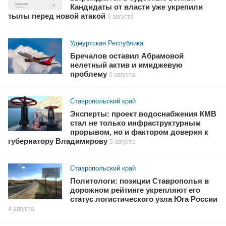
Кандидаты от власти уже укрепили
тылы перед новой атакой
6 августа
Удмуртская Республика
Бречалов оставил Абрамовой
нелетный актив и имиджевую
проблему
6 августа
Ставропольский край
Эксперты: проект водоснабжения КМВ
стал не только инфраструктурным
прорывом, но и фактором доверия к
губернатору Владимирову
5 августа
Ставропольский край
Политологи: позиции Ставрополья в
дорожном рейтинге укрепляют его
статус логистического узла Юга России
4 августа