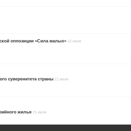
тской оппозиции «Сила малых»
22 июля
ого суверенитета страны
21 июля
рийного жилья
21 июля