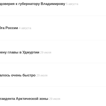
 доверия к губернатору Владимирову
5 августа
Юга России
4 августа
мену главы в Удмуртии
29 июля
малось очень быстро
29 июля
резидента Арктической зоны
29 июля