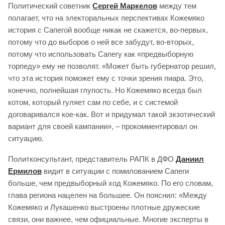
Политический советник
Сергей Маркелов
между тем
полагает, что на электоральных перспективах Кожемяко
история с Сапегой вообще никак не скажется, во-первых,
потому что до выборов о ней все забудут, во-вторых,
потому что использовать Сапегу как «предвыборную
торпеду» ему не позволят. «Может быть губернатор решил,
что эта история поможет ему с точки зрения пиара. Это,
конечно, полнейшая глупость. Но Кожемяко всегда был
котом, который гуляет сам по себе, и с системой
договаривался кое-как. Вот и придумал такой экзотический
вариант для своей кампании», – прокомментировал он
ситуацию.
Политконсультант, представитель РАПК в ДФО
Даниил
Ермилов
видит в ситуации с помилованием Сапеги
больше, чем предвыборный ход Кожемяко. По его словам,
глава региона нацелен на большее. Он пояснил: «Между
Кожемяко и Лукашенко выстроены плотные дружеские
связи, они важнее, чем официальные. Многие эксперты в