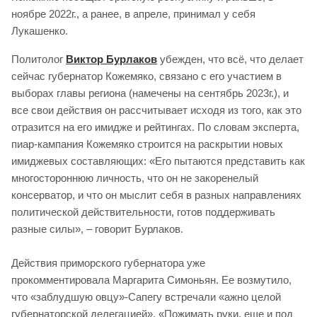
ноябре 2022г., а ранее, в апреле, принимал у себя
Лукашенко.
Политолог
Виктор Бурлаков
убежден, что всё, что делает
сейчас губернатор Кожемяко, связано с его участием в
выборах главы региона (намечены на сентябрь 2023г.), и
все свои действия он рассчитывает исходя из того, как это
отразится на его имидже и рейтингах. По словам эксперта,
пиар-кампания Кожемяко строится на раскрытии новых
имиджевых составляющих: «Его пытаются представить как
многостороннюю личность, что он не закоренелый
консерватор, и что он мыслит себя в разных направлениях
политической действительности, готов поддерживать
разные силы», – говорит Бурлаков.
Действия приморского губернатора уже
прокомментировала Маргарита Симоньян. Ее возмутило,
что «заблудшую овцу»-Сапегу встречали «ажно целой
губернаторской делегацией». «Пожимать руки, еще и под