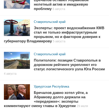
нелетный актив и имиджевую
проблему
6 августа
Ставропольский край
Эксперты: проект водоснабжения КМВ
стал не только инфраструктурным
прорывом, но и фактором доверия к
губернатору Владимирову
5 августа
Ставропольский край
Политологи: позиции Ставрополья в
дорожном рейтинге укрепляют его
статус логистического узла Юга России
4 августа
Удмуртская Республика
Бречалов давно хотел уйти, а
Абрамову долго держали на
«передержке»: эксперты
комментируют смену главы в Удмуртии
29 июля