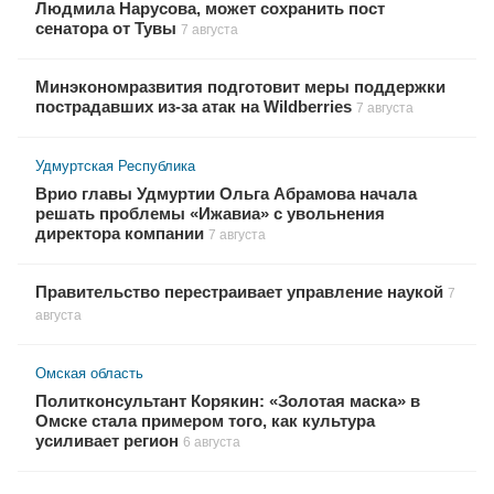
Людмила Нарусова, может сохранить пост
сенатора от Тувы
7 августа
Минэкономразвития подготовит меры поддержки
пострадавших из-за атак на Wildberries
7 августа
Удмуртская Республика
Врио главы Удмуртии Ольга Абрамова начала
решать проблемы «Ижавиа» с увольнения
директора компании
7 августа
Правительство перестраивает управление наукой
7
августа
Омская область
Политконсультант Корякин: «Золотая маска» в
Омске стала примером того, как культура
усиливает регион
6 августа