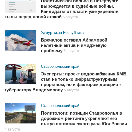
Политическая борьба в Петербурге
вырождается в судебные войны.
Кандидаты от власти уже укрепили
тылы перед новой атакой
6 августа
Удмуртская Республика
Бречалов оставил Абрамовой
нелетный актив и имиджевую
проблему
6 августа
Ставропольский край
Эксперты: проект водоснабжения КМВ
стал не только инфраструктурным
прорывом, но и фактором доверия к
губернатору Владимирову
5 августа
Ставропольский край
Политологи: позиции Ставрополья в
дорожном рейтинге укрепляют его
статус логистического узла Юга России
4 августа