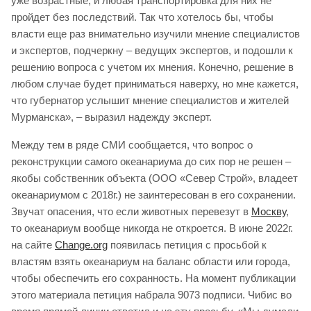
уже возрастные, и любая транспортировка для них не
пройдет без последствий. Так что хотелось бы, чтобы
власти еще раз внимательно изучили мнение специалистов
и экспертов, подчеркну – ведущих экспертов, и подошли к
решению вопроса с учетом их мнения. Конечно, решение в
любом случае будет приниматься наверху, но мне кажется,
что губернатор услышит мнение специалистов и жителей
Мурманска», – выразил надежду эксперт.
Между тем в ряде СМИ сообщается, что вопрос о
реконструкции самого океанариума до сих пор не решен –
якобы собственник объекта (ООО «Север Строй», владеет
океанариумом с 2018г.) не заинтересован в его сохранении.
Звучат опасения, что если животных перевезут в
Москву
,
то океанариум вообще никогда не откроется. В июне 2022г.
на сайте
Change.org
появилась петиция с просьбой к
властям взять океанариум на баланс области или города,
чтобы обеспечить его сохранность. На момент публикации
этого материала петиция набрала 9073 подписи. Чибис во